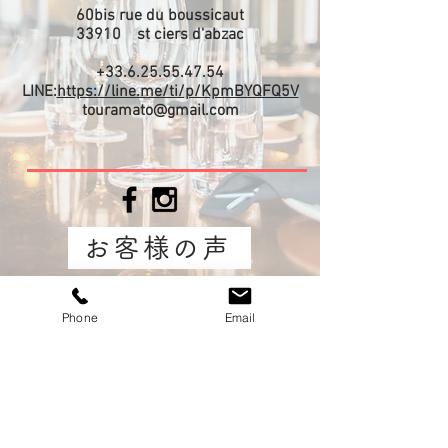
60bis rue du boussicaut
​33910 st ciers d'abzac
+33.6.25.55.47.54
LINE:
https://line.me/ti/p/KpmBYQFQ5V
touramato@gmail.com
お客様の声
Phone
Email
​問合せファーム