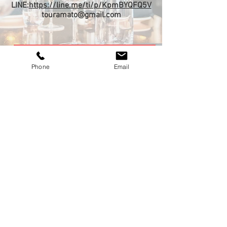
LINE:
https://line.me/ti/p/KpmBYQFQ5V
touramato@gmail.com
Phone
Email
お客様の声
​問合せファーム