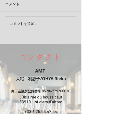
コメント
コメントを追加…
​コンタクト
AMT
​大宅 利惠子/OHYA Rieko
85284779700010
商工会議所登録番号:
60bis rue du boussicaut
​33910 st ciers d'abzac
+33.6.25.55.47.54