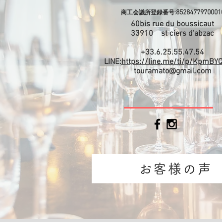
8528477970001
商工会議所登録番号:
60bis rue du boussicaut
​33910 st ciers d'abzac
+33.6.25.55.47.54
LINE:
https://line.me/ti/p/KpmBY
touramato@gmail.com
お客様の声