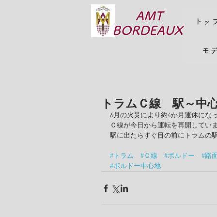
AMT
トッ
BORDEAUX
モ
トラムＣ線 駅～中
6月の火災により約4か月運休にな
Ｃ線が今日から運転を再開してい
駅に出たらすぐ目の前にトラムの
#トラム
#Ｃ線
#ボルドー
#路
#ボルドー中心地