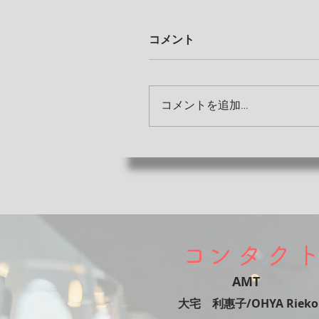
コメント
コメントを追加…
​コンタク
AMT
​大宅 利惠子/OHYA Rieko