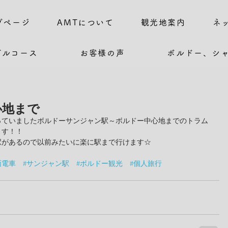
プページ
AMTについて
観光地案内
ネ
デルコース
お客様の声
ボルドー、シ
心地まで
っていましたボルドーサンジャン駅～ボルドー中心地までのトラム
ます！！
駅があるので以前みたいに楽に駅まで行けます☆
面電車
#サンジャン駅
#ボルドー観光
#個人旅行