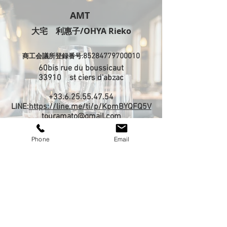
AMT
​大宅 利惠子/OHYA Rieko
85284779700010
商工会議所登録番号:
60bis rue du boussicaut
​33910 st ciers d'abzac
+33.6.25.55.47.54
LINE:
https://line.me/ti/p/KpmBYQFQ5V
touramato@gmail.com
Phone
Email
お客様の声
​問合せファーム