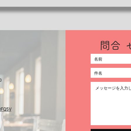
​問
ト
0
QFQ5V