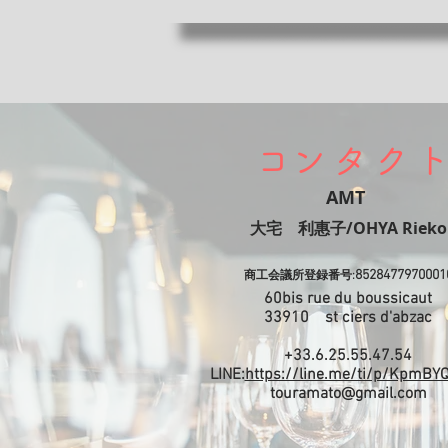
​コンタク
AMT
​大宅 利惠子/OHYA Rieko
8528477970001
商工会議所登録番号:
60bis rue du boussicaut
​33910 st ciers d'abzac
+33.6.25.55.47.54
LINE:
https://line.me/ti/p/KpmBY
touramato@gmail.com