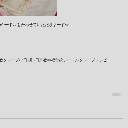
のシードルを合わせていただきまーす☆
教
クレープの日
2月2日
宗教
幸福
伝統
シードル
クレープレシピ