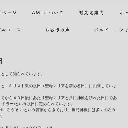
プページ
AMTについて
観光地案内
ネ
デルコース
お客様の声
ボルドー、シ
日
日として知られています。
うと、キリスト教の祝日（聖母マリアを清める日）に由来していま
してから４０日後にあたり聖母マリアと共に神殿を訪れた日にであ
(シャンドラー)という祝日に定められています。
handelle(ろうそく)という言葉からきており、当時神殿には多くのろう
か。