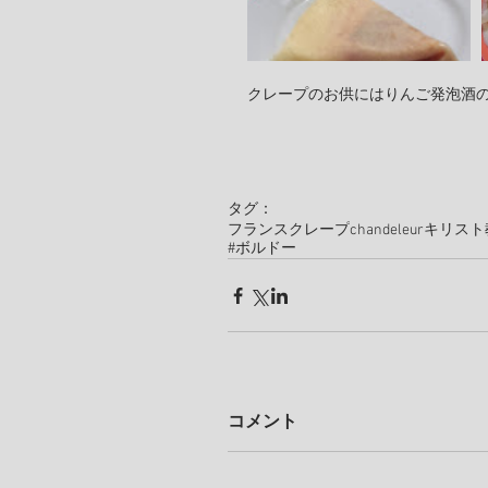
クレープのお供にはりんご発泡酒
タグ：
フランス
クレープ
chandeleur
キリスト
#ボルドー
コメント