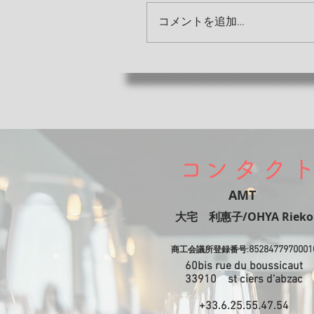
コメントを追加…
​コンタク
AMT
​大宅 利惠子/OHYA Rieko
8528477970001
商工会議所登録番号:
60bis rue du boussicaut
​33910 st ciers d'abzac
+33.6.25.55.47.54