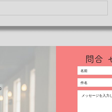
​問
ト
0