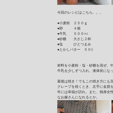
今回のレシピはこちら。。。
●小麦粉　２５０ｇ
●卵　　　４個
●牛乳　　５００ml
●砂糖　　大さじ２杯
●塩　　　ひとつまみ
●とかしバター　５０G
材料を小麦粉・塩・砂糖を混ぜ、
牛乳を少しずつ入れ、液体状にな
最後は焼き！でもこの焼き方にも
クレープを焼くとき、左手に金貨
年には幸福が訪れ、また、独身女
なお嫁さんになれるとか。