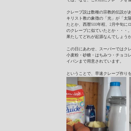
では、なぜ、この日にクレープを
クレープ説は数種の宗教的伝説が
キリスト教の象徴の「光」が「太
たとか、西暦500年程、2月中旬
のクレープに似ていたとか・・・
果たしてどれが起源なんでしょう
この日にあわせ、スーパーではク
小麦粉・砂糖・はちみつ・チョコ
イパンまで用意されています。
ということで、早速クレープ作り