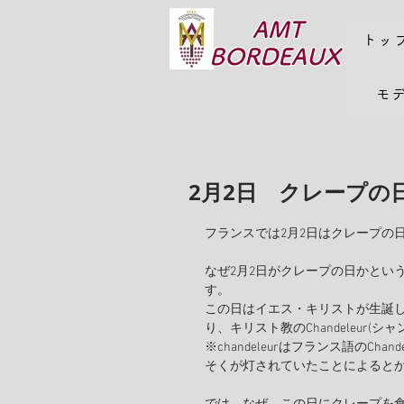
AMT
トッ
BORDEAUX
モ
2月2日 クレープの
フランスでは2月2日はクレープの
なぜ2月2日がクレープの日かとい
す。
この日はイエス・キリストが生誕
り、キリスト教のChandeleur
※chandeleurはフランス語のC
そくが灯されていたことによると