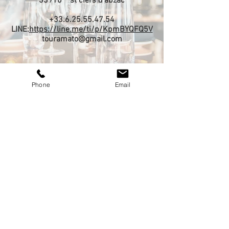
​33910 st ciers d'abzac
+33.6.25.55.47.54
LINE:
https://line.me/ti/p/KpmBYQFQ5V
touramato@gmail.com
Phone
Email
お客様の声
​問合せファーム