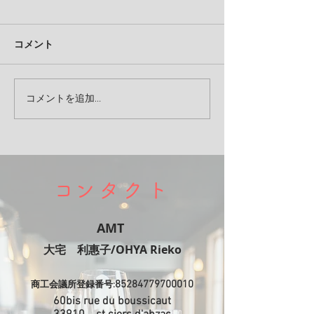
コメント
コメントを追加…
​コンタクト
AMT
​大宅 利惠子/OHYA Rieko
85284779700010
商工会議所登録番号:
60bis rue du boussicaut