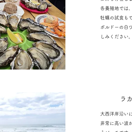
​各養殖地では
牡蠣の試食も
ボルドーの白
しみください
​ラ
大西洋岸沿い
非常に高い波