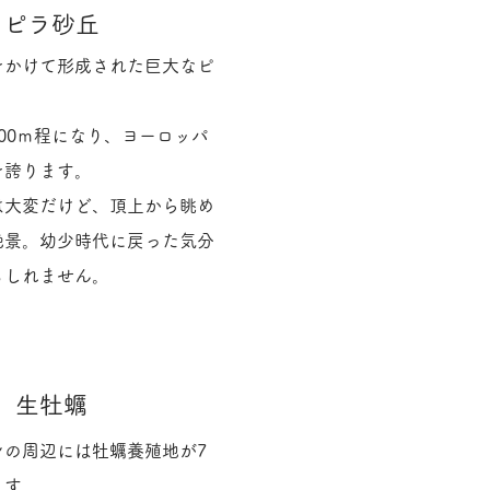
​ピラ砂丘
をかけて形成された巨大なピ
00ｍ程になり、ヨーロッパ
を誇ります。
は大変だけど、頂上から眺め
絶景。幼少時代に戻った気分
もしれません。
生牡蠣
ンの周辺には牡蠣養殖地が7
ます。