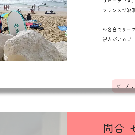
うビーチです
フランスで波
※各自でサー
視人がいるビ
ビーチリ
​問
ト