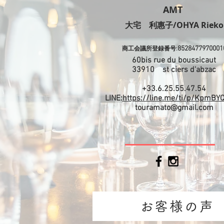
AMT
​大宅 利惠子/OHYA Rieko
8528477970001
商工会議所登録番号:
60bis rue du boussicaut
​33910 st ciers d'abzac
+33.6.25.55.47.54
LINE:
https://line.me/ti/p/KpmBY
touramato@gmail.com
お客様の声