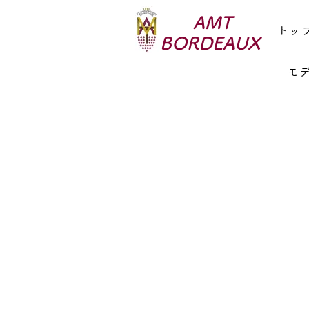
AMT
トッ
BORDEAUX
モ