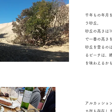
千年もの年月
ラ砂丘。
砂丘の高さは1
で一番の高さ
砂丘を登るの
るビーチは、
を味わえるか
アルカッショ
カ所も存在し