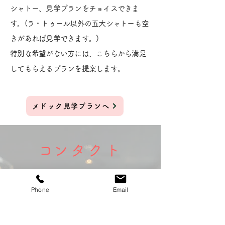
シャトー、見学プランをチョイスできま
す。(ラ・トゥール以外の五大シャトーも空
きがあれば見学できます。)
特別な希望がない方には、こちらから満足
してもらえるプランを提案します。
メドック見学プランへ
​コンタクト
AMT
Phone
Email
​大宅 利惠子/OHYA Rieko
85284779700010
商工会議所登録番号: