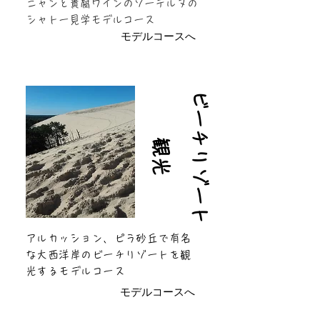
ニャンと貴腐ワインのソーテルヌの
シャトー見学モデルコース
モデルコースへ
ビ
ー
チ
リ
ゾ
ー
ト
観
光
アルカッション、ピラ砂丘で有名
な大西洋岸のビーチリゾートを観
光するモデルコース
モデルコースへ