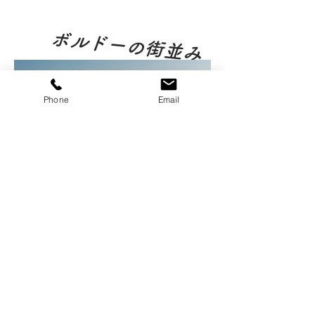
ボルドーの街並み
Phone
Email
AMT Bordeauxのチャーターガイドは、主
に、ボルドー市を発着地とした案内を行って
いますが、そのボルドー市の紹介です。
※※ボルドーの街は、かなりの都会です。
ボルドー市内にはぶどう畑はありません！