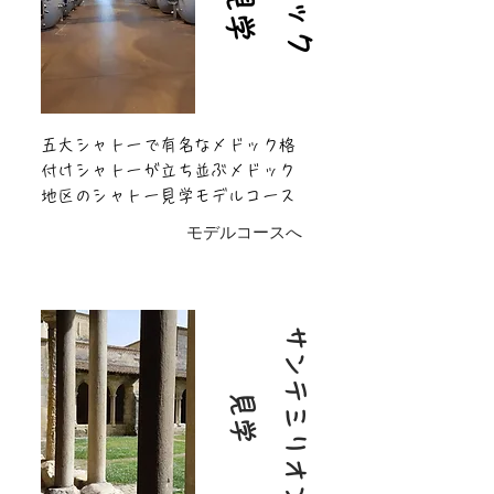
メ
ド
ッ
ク
見
学
五大シャトーで有名なメドック格
付けシャトーが立ち並ぶメドック
地区のシャトー見学モデルコース
モデルコースへ
サ
ン
テ
ミ
リ
オ
ン
見
学