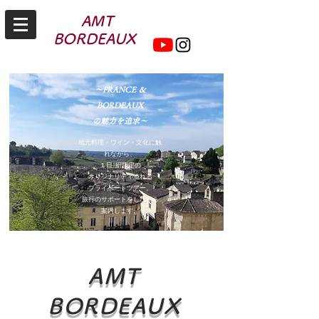
AMT
BORDEAUX
～FRANCE ＆
BORDEAUX
​の魅力を追求～
地元料理・ワイン・文化に触
れながら、
​１日1組限定の
オリジナリティ溢れる
プライベートツアー。
旅行のサポートをしながら
案内します。
AMT
BORDEAUX