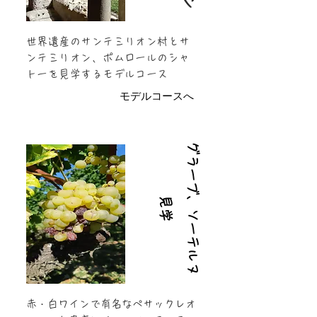
世界遺産のサンテミリオン村とサ
ンテミリオン、ポムロールのシャ
トーを見学するモデルコース
モデルコースへ
グ
ラ
ー
ブ
ソ
ー
テ
ル
ヌ
、
見
学
赤・白ワインで有名なペサックレオ