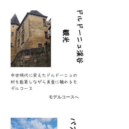
ド
ル
ド
ニ
ュ
渓
谷
ー
観
光
中世時代に栄えたドルドーニュの
村を散策しながら美食に触れるモ
デルコース
モデルコースへ