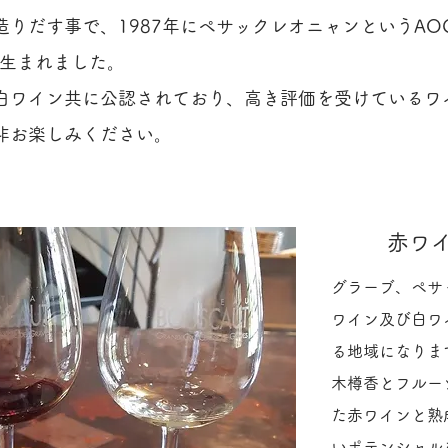
造りだす事で、1987年にペサックレオニャンというAO
が生まれました。
・白ワイン共に公認されており、高き評価を受けているワ
非お楽しみください。
赤ワ
グラーブ、ペサ
ワイン及び白ワ
る地域になりま
木樽香とフルー
た赤ワインと熟
いポテンシャル