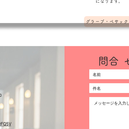
になります。
グラーブ・ペサック
​問
ト
0
QFQ5V