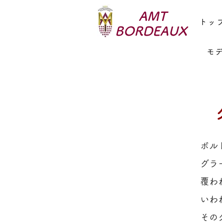
AMT
トッ
BORDEAUX
モ
ボル
グラ
覆わ
いわ
その