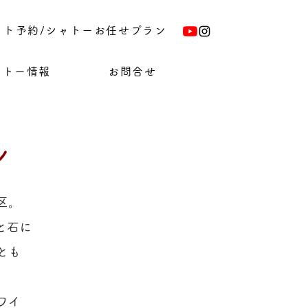
ット予約/シャトーお任せプラン
ャトー情報
お問合せ
ン
区。
と石に
とも
ワイ