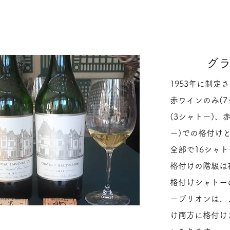
グ
1953年に制定
赤ワインのみ(
(3シャトー)、
ー)での格付け
全部で16シャ
格付けの階級は
​格付けシャト
ーブリオンは、
け両方に格付け