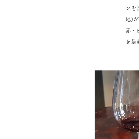
ンを
地)
​赤
を是