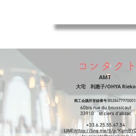
​コンタク
AMT
​大宅 利惠子/OHYA Rieko
8528477970001
商工会議所登録番号:
60bis rue du boussicaut
​33910 st ciers d'abzac
+33.6.25.55.47.54
LINE:
https://line.me/ti/p/KpmBY