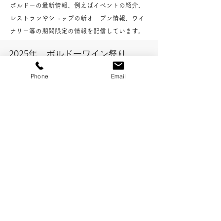
ボルドーの最新情報、例えばイベントの​紹介、
レストランやショップの新オープン情報、ワイ
ナリー等の期間限定の情報を配信しています。
2025年 ボルドーワイン祭り
Phone
Email
4月以降の予約状況のご案内
3
/
45
​コンタクト
AMT
​大宅 利惠子/OHYA Rieko